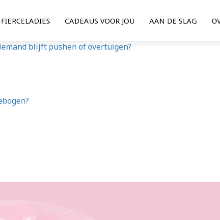
FIERCELADIES
CADEAUS VOOR JOU
AAN DE SLAG
O
s iemand blijft pushen of overtuigen?
gebogen?