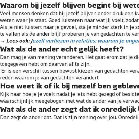
Waarom bij jezelf blijven begint bij wet
Veel mensen denken dat bij jezelf blijven onder druk een k
weten waar je staat. Goed luisteren naar wat jij voelt, zodat 
Als je niet luistert naar je gevoel, sta je minder sterk in j
te vallen als de ander blijf proberen je van gedachten te ve
→ Lees ook:
J
ezelf verliezen in relaties: waarom je on
Wat als de ander echt gelijk heeft?
Dan mag je van mening veranderen. Het gaat erom dat je di
toegegeven hebt om daarvan af te zijn.
Er is een verschil tussen bewust kiezen van gedachten verand
reden waarom je van gedachten verandert.
Hoe weet ik of ik bij mezelf ben gebl
Kijk naar hoe je je voelt nadat je iets hebt gezegd of besloten
waarschijnlijk meegebogen met wat de ander van je verwac
Wat als de ander zegt dat ik onredelijk
Dan zegt de ander dat. Dat is zijn mening over jou. Onredelijk