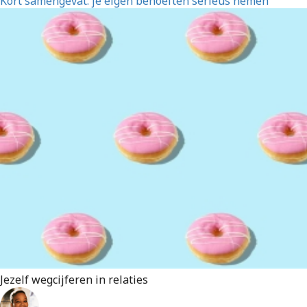
Kort samengevat: je eigen behoeften serieus nemen
Jezelf wegcijferen in relaties