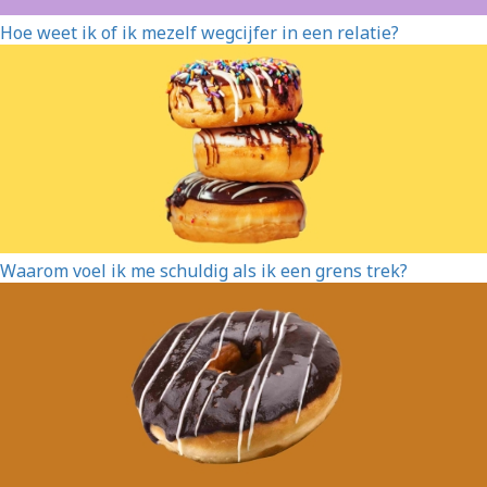
Hoe weet ik of ik mezelf wegcijfer in een relatie?
Waarom voel ik me schuldig als ik een grens trek?